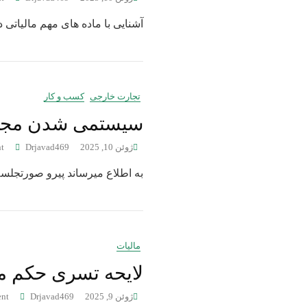
آشنایی با ماده های مهم مالیات
تجارت خارجی
کسب و کار
سیستمی شدن مجوز 
ژوئن 10, 2025
Drjavad469
t
به اطلاع میرساند پیرو صورتجلسه مد
مالیات
لایحه تسری حکم ماده (191) قانون مالیات
ژوئن 9, 2025
Drjavad469
nt