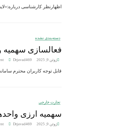
اظهارنظر کارشناسی درباره:«لایحه تسری حکم ماده (191) قانو
دسته‌بندی نشده
فعالسازی سهمیه وارد
ژوئن 9, 2025
Drjavad469
nt
قابل توجه کاربران محترم سامان
تجارت خارجی
سهمیه ارزی واحدهای 
ژوئن 9, 2025
Drjavad469
nt