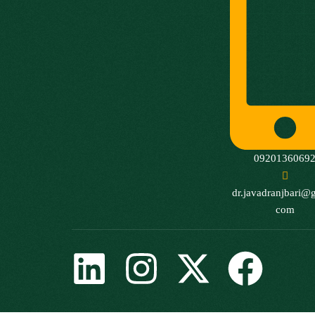
0920136069
dr.javadranjbari@
com