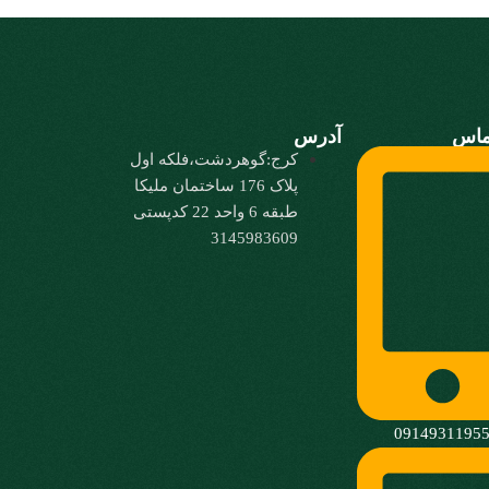
ماس
آدرس
کرج:گوهردشت،فلکه اول
پلاک 176 ساختمان ملیکا
طبقه 6 واحد 22 کدپستی
3145983609
0914931195