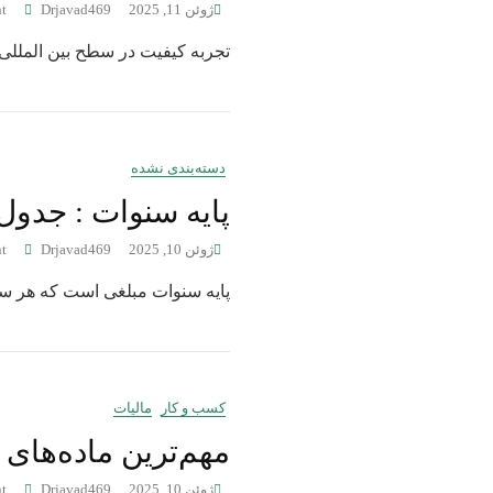
ژوئن 11, 2025
Drjavad469
t
تجربه کیفیت در سطح بین المللی کلمه ایزو برگر
دسته‌بندی نشده
پایه سنوات : جدول 1404 و 403
ژوئن 10, 2025
Drjavad469
t
پایه سنوات مبلغی است که هر سا
کسب و کار
مالیات
مهم‌ترین ماده‌های م
ژوئن 10, 2025
Drjavad469
t