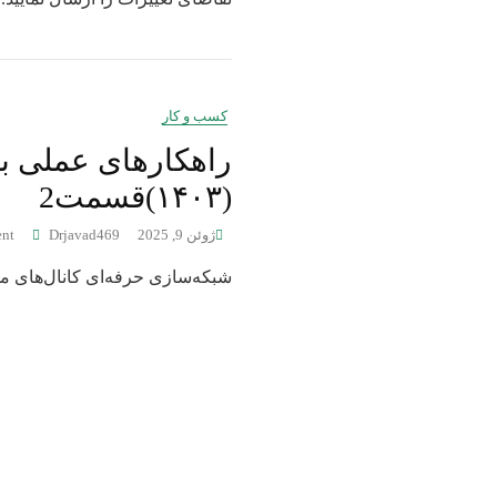
کسب و کار
راهکارهای عملی ب
(۱۴۰۳)قسمت2
ژوئن 9, 2025
Drjavad469
nt
شبکه‌سازی حرفه‌ای کانال‌های مؤثر: لینکدین (با VPN) جشنواره‌های کارآفرینی اتاق‌های 