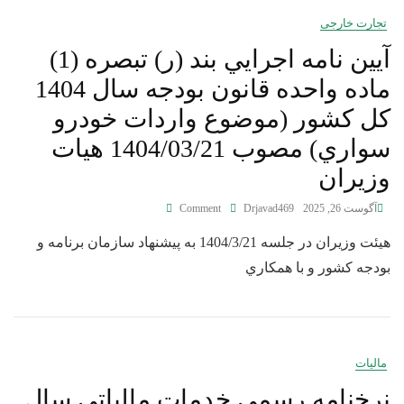
تجارت خارجی
آيين نامه اجرايي بند (ر) تبصره (1)
ماده واحده قانون بودجه سال 1404
كل كشور (موضوع واردات خودرو
سواري) مصوب 1404/03/21 هيات
وزيران
آگوست 26, 2025
Drjavad469
Comment
هيئت وزيران در جلسه 1404/3/21 به پيشنهاد سازمان برنامه و
بودجه كشور و با همكاري
مالیات
نرخنامه رسمی خدمات مالیاتی سال