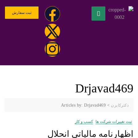
ثبت سفارش
Drjavad469
دکترکایزن
>
Articles by: Drjavad469
ثبت تغییرات شرکت ها
کسب و کار
اظهارنامه مالیاتی انحلال