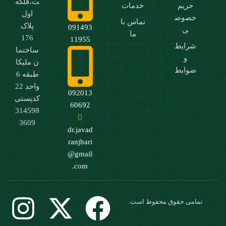
ت،فلکه
حریم
خدمات
اول
خصوص
تماس با
پلاک
091493
ی
ما
176
11955
شرایط
ساختما
و
ن ملیکا
ضوابط
طبقه 6
واحد 22
092013
کدپستی
60692
314598
3609
dr.javad
ranjbari
@gmail
.com
تمامی حقوق محفوظ است.