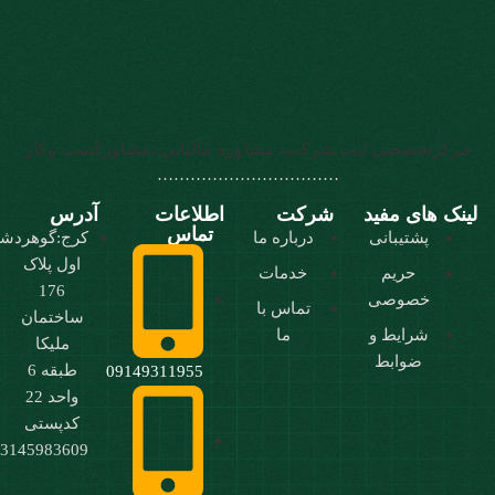
تخصصی ثبت شرکت، مشاوره مالیاتی ،مشاورکسب وکار
……………………………
های مفید
شرکت
اطلاعات
آدرس
تماس
پشتیبانی
درباره ما
کرج:گوهردشت،فلکه
اول پلاک
حریم
خدمات
176
خصوصی
تماس با
ساختمان
شرایط و
ما
ملیکا
ضوابط
طبقه 6
09149311955
واحد 22
کدپستی
3145983609