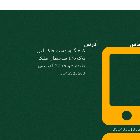
ماس
آدرس
کرج:گوهردشت،فلکه اول
پلاک 176 ساختمان ملیکا
طبقه 6 واحد 22 کدپستی
3145983609
0914931195