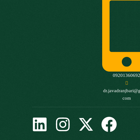
0920136069
dr.javadranjbari@
com